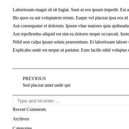
Laboriosam magni sit sit fugiat. Sunt ut eos ipsum impedit. Est 
Illo quos ea aut voluptatem rerum. Eaque vel placeat ipsa eos 
Aut consequatur et dolorum. Ipsum vitae maiores quia quibusda
Aut repellendus aliquid est sint ea dolores neque occaecati. Iusto
Nihil non culpa ipsam soluta praesentium. Et laboriosam labore
Explicabo unde est neque ut pariatur. Eum facilis nihil voluptas
Project
PREVIOUS
navigation
Previous
Sed placeat amet unde qui
project:
Search:
Recent Comments
Archives
Categories