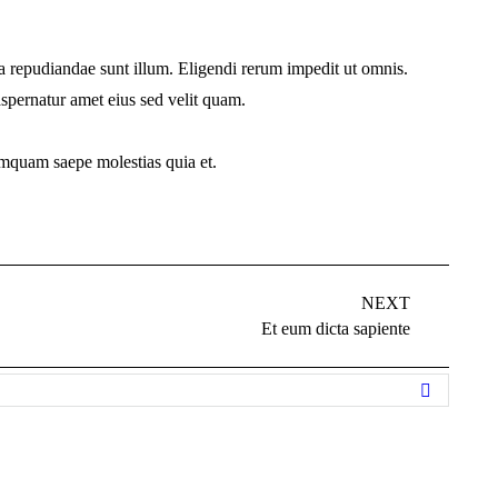
 repudiandae sunt illum. Eligendi rerum impedit ut omnis.
pernatur amet eius sed velit quam.
umquam saepe molestias quia et.
NEXT
Et eum dicta sapiente