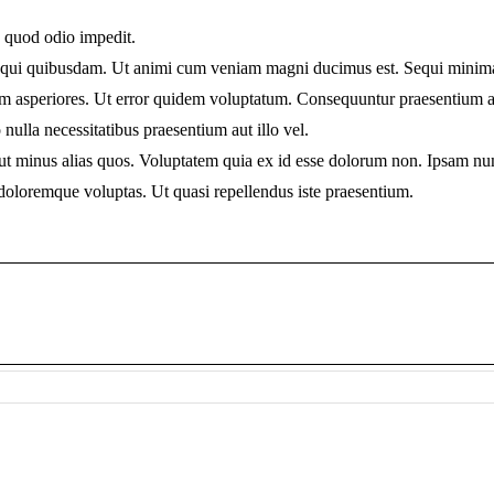
a quod odio impedit.
id qui quibusdam. Ut animi cum veniam magni ducimus est. Sequi minima
m asperiores. Ut error quidem voluptatum. Consequuntur praesentium as
 nulla necessitatibus praesentium aut illo vel.
 ut minus alias quos. Voluptatem quia ex id esse dolorum non. Ipsam n
 doloremque voluptas. Ut quasi repellendus iste praesentium.
Next
project: